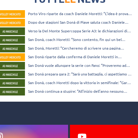
Porto Viro riparte da coach Daniele Moretti: “L’idea è provare
VOLLEY MERCATO
a vincere ogni partita”
Dopo due stagioni San Donà di Piave saluta coach Daniele
VOLLEY MERCATO
Moretti
Verso la Del Monte Supercoppa Serie A3: le dichiarazioni di
A3 MASCHILE
allenatori e capitani
San Donà, coach Moretti: “Sono contento, fin qui un bel
A3 MASCHILE
lavoro”
San Donà, Moretti: “Cercheremo di scrivere una pagina
A3 MASCHILE
memorabile della storia del Volley Team Club”
San Donà riparte dalla conferma di Daniele Moretti in
VOLLEY MERCATO
panchina
San Donà vuole allungare la serie con Fano: “Proveremo ad
A3 MASCHILE
alzare il livello”
San Donà prepara gara 2: “Sarà una battaglia, ci aspettiamo il
A3 MASCHILE
pubblico delle grandi occasioni”
San Donà, coach Moretti dopo la vittoria in semifinale: “Gara
A3 MASCHILE
tosta, orgoglioso dei miei ragazzi”
San Donà continua a stupire: “All’inizio dell’anno nessuno
A3 MASCHILE
credeva in noi…”