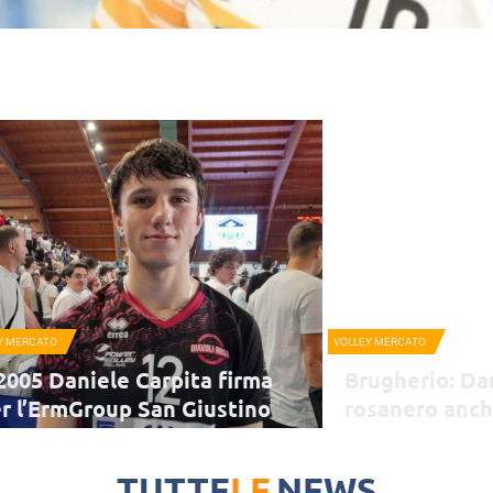
Y MERCATO
VOLLEY MERCATO
 2005 Daniele Carpita firma
Brugherio: Da
r l’ErmGroup San Giustino
rosanero anch
23-24
demaro Gustinelli: "Ho spinto molto per il suo
Schiacciatore classe 200
ivo e ribadisco apertamente che sarà un bel vedere
nelle giovanili dei Diavo
TUTTE
LE
NEWS
 tutti. Non importano la giovane età e un fisico
anche con la Nazionale