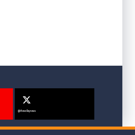
@thevolleynews