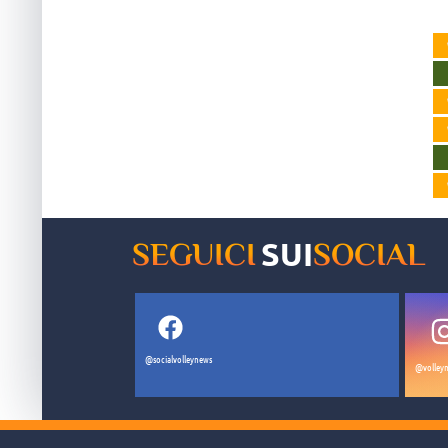
nor
SUI
SEGUICI
SOCIAL
@socialvolleynews
@volleyn