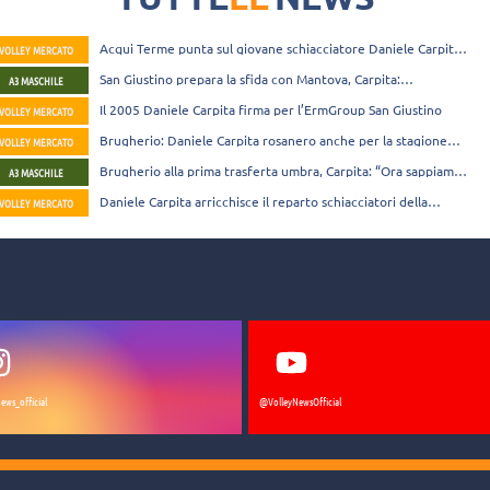
male"
Acqui Terme punta sul giovane schiacciatore Daniele Carpita:
VOLLEY MERCATO
“Sono molto carico”
San Giustino prepara la sfida con Mantova, Carpita:
A3 MASCHILE
“Dobbiamo dare una risposta ai tifosi”
Il 2005 Daniele Carpita firma per l’ErmGroup San Giustino
VOLLEY MERCATO
Brugherio: Daniele Carpita rosanero anche per la stagione
VOLLEY MERCATO
23-24
Brugherio alla prima trasferta umbra, Carpita: “Ora sappiamo
A3 MASCHILE
che possiamo fare punti ovunque”
Daniele Carpita arricchisce il reparto schiacciatori della
VOLLEY MERCATO
Gamma Chimica Brugherio
ews_official
@VolleyNewsOfficial