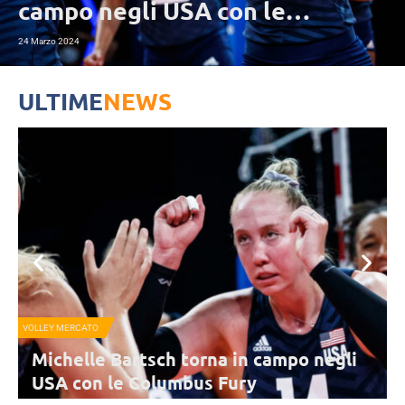
campo negli USA con le
Columbus Fury
24 Marzo 2024
ULTIME
NEWS
VOLLEY MERCATO
Michelle Bartsch torna in campo negli
USA con le Columbus Fury