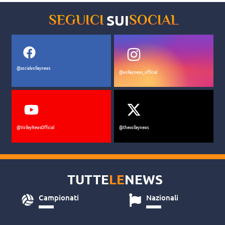
SUI
SEGUICI
SOCIAL
@socialvolleynews
@volleynews_official
@VolleyNewsOfficial
@thevolleynews
TUTTE
LE
NEWS
Campionati
Nazionali