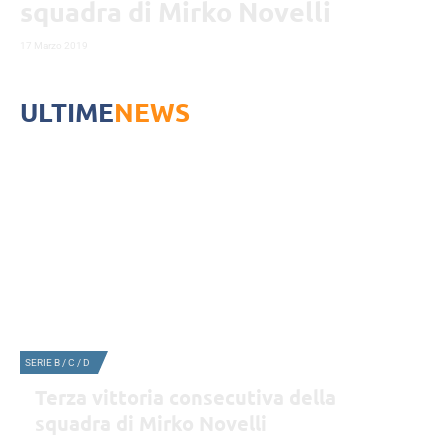
squadra di Mirko Novelli
17 Marzo 2019
ULTIME
NEWS
SERIE B / C / D
Terza vittoria consecutiva della
squadra di Mirko Novelli