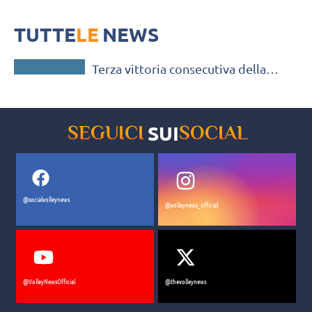
Terza vittoria consecutiva della squadra di Mirko Novelli
TUTTE
LE
NEWS
SERIE B / C / D
Terza vittoria consecutiva della
squadra di Mirko Novelli
SUI
SEGUICI
SOCIAL
@socialvolleynews
@volleynews_official
@VolleyNewsOfficial
@thevolleynews