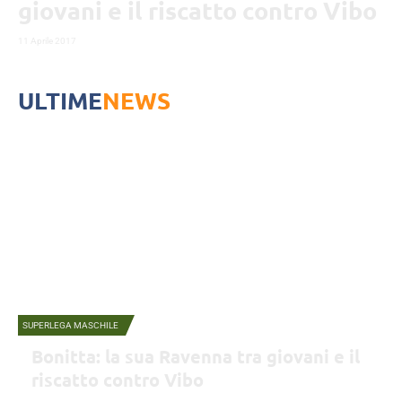
giovani e il riscatto contro Vibo
11 Aprile 2017
ULTIME
NEWS
SUPERLEGA MASCHILE
Bonitta: la sua Ravenna tra giovani e il
riscatto contro Vibo