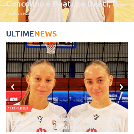
Concolino e Beatrice Denti, dal
minivolley alla… prima
1 Settembre 2025
squadra!
ULTIME
NEWS
A1 FEMMINILE
UYBA Busto Arsizio: Matilde Concolino
e Beatrice Denti, dal minivolley alla…