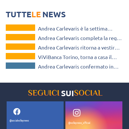
TUTTE
LE
NEWS
VOLLEY MERCATO
Andrea Carlevaris è la settima
VOLLEY MERCATO
conferma di Savigliano: “Mi aspetto
Andrea Carlevaris completa la regia
un’annata molto stimolante”
VOLLEY MERCATO
di Savigliano
Andrea Carlevaris ritorna a vestire
VOLLEY MERCATO
la maglia del Volley Savigliano
ViViBanca Torino, torna a casa il
SERIE B / C / D
palleggiatore Carlevaris
Andrea Carlevaris confermato in
cabina di regia all’Alto Canavese
SUI
SEGUICI
SOCIAL
@socialvolleynews
@volleynews_official