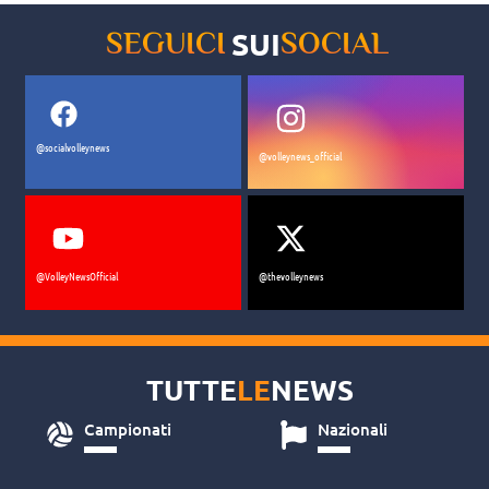
SUI
SEGUICI
SOCIAL
@socialvolleynews
@volleynews_official
@VolleyNewsOfficial
@thevolleynews
TUTTE
LE
NEWS
Campionati
Nazionali