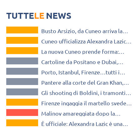
esperienza”
La schiacciatrice svedese è alla terza stagione in Italia ed arriverà a
Cuneo dopo le esperienze a Perugia e Firenze
TUTTE
LE
NEWS
VOLLEY MERCATO
Busto Arsizio, da Cuneo arriva la
VOLLEY MERCATO
schiacciatrice svedese Alexandra
Cuneo ufficializza Alexandra Lazic:
Lazic
VOLLEY MERCATO
“Spero di portare energia ed
La nuova Cuneo prende forma:
esperienza”
VOLLEY GLAMOUR
Pintus verso la panchina, arriva
Cartoline da Positano e Dubai,
Alexandra Lazic?
VOLLEY GLAMOUR
Egonu posa sotto il sole
Porto, Istanbul, Firenze…tutti i
dell’OpiquadArena
VOLLEY GLAMOUR
weekend fuori porta dei nostri
Pantere alla corte del Gran Khan,
campioni
VOLLEY GLAMOUR
Vissotto come nelle favole…
Gli shooting di Boldini, i tramonti
VOLLEY MERCATO
portoghesi di Maar, la proposta di
Firenze ingaggia il martello svedese
Randazzo
A1 FEMMINILE
Alexandra Lazic
Malinov amareggiata dopo la
VOLLEY MERCATO
sconfitta: “Abbiamo regalato molto
È ufficiale: Alexandra Lazic è una
ed ha fatto la differenza”
nuova giocatrice di Perugia:
“Desiderio che si realizza”