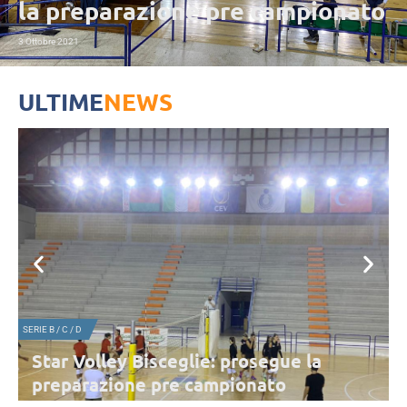
la preparazione pre campionato
3 Ottobre 2021
ULTIME
NEWS
SERIE B / C / D
Star Volley Bisceglie: prosegue la
preparazione pre campionato