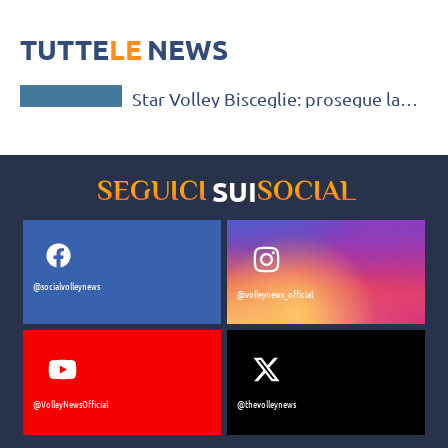
La Star Volley Bisceglie continua la preparazione in vista dell'inizio
del campionato con il test match con Gioia del Colle
TUTTE
LE
NEWS
SERIE B / C / D
Star Volley Bisceglie: prosegue la
preparazione pre campionato
SUI
SEGUICI
SOCIAL
@socialvolleynews
@volleynews_official
@VolleyNewsOfficial
@thevolleynews