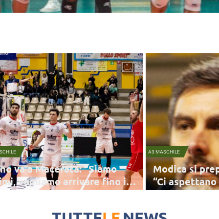
SCHILE
A3 MASCHILE
no va a Macerata: “Siamo
Modica si prep
imi, vogliamo arrivare fino in
“Ci aspettano 
ndo”
captano della Vigilar, Mattia Raffa, inquadra la
Il presidente di Modica E
ssima sfida e il finale della stagione che vede Fano
stagione della sua squa
TUTTE
LE
NEWS
dare la classifica