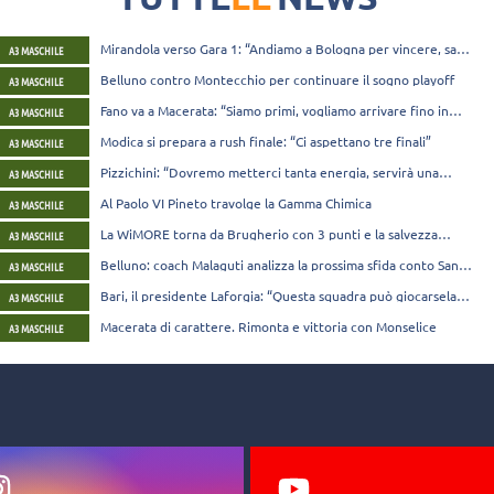
Mirandola verso Gara 1: “Andiamo a Bologna per vincere, sarà
A3 MASCHILE
un grandissimo derby”
Belluno contro Montecchio per continuare il sogno playoff
A3 MASCHILE
Fano va a Macerata: “Siamo primi, vogliamo arrivare fino in
A3 MASCHILE
fondo”
Modica si prepara a rush finale: “Ci aspettano tre finali”
A3 MASCHILE
Pizzichini: “Dovremo metterci tanta energia, servirà una
A3 MASCHILE
prestazione perfetta”
Al Paolo VI Pineto travolge la Gamma Chimica
A3 MASCHILE
La WiMORE torna da Brugherio con 3 punti e la salvezza
A3 MASCHILE
matematica
Belluno: coach Malaguti analizza la prossima sfida conto San
A3 MASCHILE
Giustino
Bari, il presidente Laforgia: “Questa squadra può giocarsela
A3 MASCHILE
alla pari con tutti”
Macerata di carattere. Rimonta e vittoria con Monselice
A3 MASCHILE